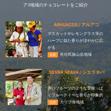
ア
4地域のチョコレートをご紹介
ARHUACOS
/ アルアコ
マスカットやレモングラス等の
ハーブに似た香りが涼やかに広
がる
先住民族山岳地域
北部
SIERRA NEAVA
/ シエラネバ
ダ
赤いフルーツのような甘酸っぱ
くフルーティーな香りが印象的
カリブ海地域
北部