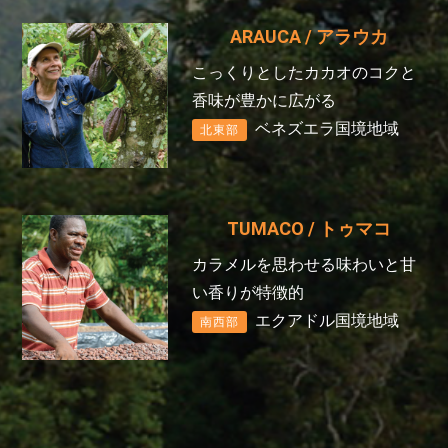
ARAUCA
/ アラウカ
こっくりとしたカカオのコクと
香味が豊かに広がる
ベネズエラ国境地域
北東部
TUMACO
/ トゥマコ
カラメルを思わせる味わいと甘
い香りが特徴的
エクアドル国境地域
南西部