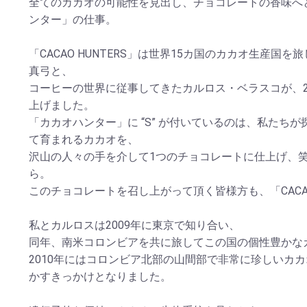
全てのカカオの可能性を見出し、チョコレートの香味へ
ンター」の仕事。
「CACAO HUNTERS」は世界15カ国のカカオ生産国
真弓と、
コーヒーの世界に従事してきたカルロス・ベラスコが、20
上げました。
「カカオハンター」に “S” が付いているのは、私たち
て育まれるカカオを、
沢山の人々の手を介して1つのチョコレートに仕上げ、
ら。
このチョコレートを召し上がって頂く皆様方も、「CACAO
私とカルロスは2009年に東京で知り合い、
同年、南米コロンビアを共に旅してこの国の個性豊かな
2010年にはコロンビア北部の山間部で非常に珍しいカ
かすきっかけとなりました。