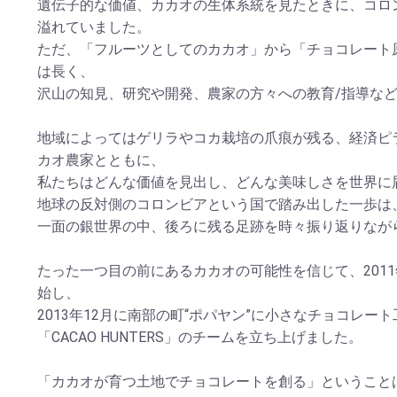
遺伝子的な価値、カカオの生体系統を見たときに、コロ
溢れていました。
ただ、「フルーツとしてのカカオ」から「チョコレート
は長く、
沢山の知見、研究や開発、農家の方々への教育/指導な
地域によってはゲリラやコカ栽培の爪痕が残る、経済ピ
カオ農家とともに、
私たちはどんな価値を見出し、どんな美味しさを世界に
地球の反対側のコロンビアという国で踏み出した一歩は
一面の銀世界の中、後ろに残る足跡を時々振り返りなが
たった一つ目の前にあるカカオの可能性を信じて、201
始し、
2013年12月に南部の町“ポパヤン”に小さなチョコレー
「CACAO HUNTERS」のチームを立ち上げました。
「カカオが育つ土地でチョコレートを創る」ということ