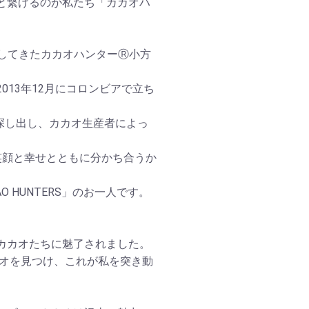
と繋げるのが私たち「カカオハ
を旅してきたカカオハンターⓇ小方
13年12月にコロンビアで立ち
が探し出し、カカオ生産者によっ
笑顔と幸せとともに分かち合うか
 HUNTERS」のお一人です。
カカオたちに魅了されました。
カオを見つけ、これが私を突き動