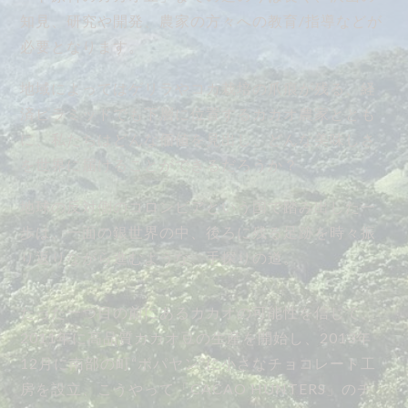
知見、研究や開発、農家の方々への教育/指導などが
必要となります。
地域によってはゲリラやコカ栽培の爪痕が残る、経
済ピラミッドでも下層に位置するカカオ農家ととも
に、私たちはどんな価値を見出し、どんな美味しさ
を世界に届けることができるだろうか？
地球の反対側のコロンビアという国で踏み出した一
歩は、一面の銀世界の中、後ろに残る足跡を時々振
り返りながら進むような、手探りの道。
たった一つ目の前にあるカカオの可能性を信じて、
2011年に高品質カカオ豆の生産を開始し、2013年
12月に南部の町“ポパヤン”に小さなチョコレート工
房を設立、こうやって「CACAO HUNTERS」のチ