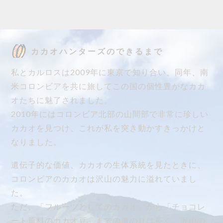
カカオハンターズのできるまで
私とカルロスは2009年に東京で知り合い、同年、南
米コロンビアを共に旅してこの国の個性豊かなカカ
オたちに魅了されました。
2010年にはコロンビア北部の山間部で非常に珍しい
カカオを見つけ、これが私を突き動かすきっかけと
なりました。
遺伝子的な価値、カカオの生体系統を見たときに、
コロンビアのカカオは沢山の魅力に溢れていまし
た。
ただ、「フルーツとしてのカカオ」から「チョコレ
ート原料のカカオ豆」までの道のりは長く、沢山の