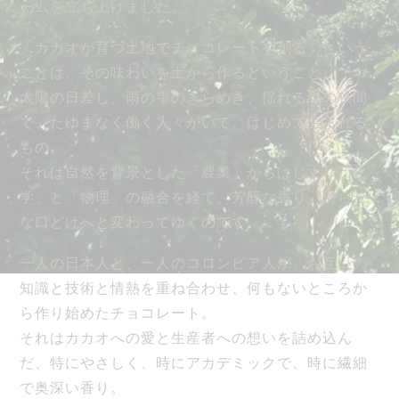
ームを立ち上げました。
「カカオが育つ土地でチョコレートを創る」という
ことは、その味わいを土から作るということ。
太陽の日差し、雨の雫のきらめき、揺れる緑の狭間
で、たゆまなく働く人々がいて、はじめて生まれる
もの。
それは自然を背景とした「農業」からはじまり「化
学」と「物理」の融合を経て、芳醇な香り、滑らか
な口どけへと変わってゆくのです。
一人の日本人と、一人のコロンビア人が、お互いの
知識と技術と情熱を重ね合わせ、何もないところか
ら作り始めたチョコレート。
それはカカオへの愛と生産者への想いを詰め込ん
だ、特にやさしく、時にアカデミックで、時に繊細
で奥深い香り。