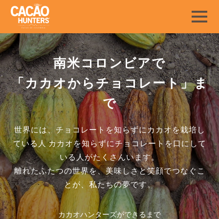
南米コロンビアで
「カカオからチョコレート」ま
で
世界には、チョコレートを知らずにカカオを栽培し
ている人
カカオを知らずにチョコレートを口にして
いる人がたくさんいます。
離れたふたつの世界を、美味しさと笑顔でつなぐこ
とが、私たちの夢です。
カカオハンターズができるまで